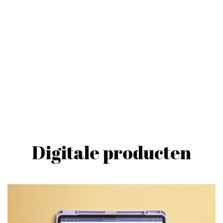
De Structuurjunkie Planners zijn mateloos populair
Deze prachtige en vooral enorm praktische planners
helpen jou elke dag opnieuw naar
overzicht, structuur en productiviteit.
Hieronder zie je de huidige Structuurjunkie collectie.
Van Planners tot notitieboeken,
alles is gemaakt om jouw leven te structureren.
Digitale producten