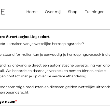
Home
Over mij
Shop
Trainingen
en Structuurjunkie product
gebruikmaken van je wettelijke herroepingsrecht?
erstaand formulier kun je eenvoudig je herroepingsverzoek indi
ending ontvang je direct een automatische bevestiging van ont
ail. We beoordelen daarna je verzoek en nemen binnen enkele
en contact met je op over de verdere afhandeling.
 voor sommige producten en diensten gelden wettelijke uitzond
herroepingsrecht.
ige naam
*