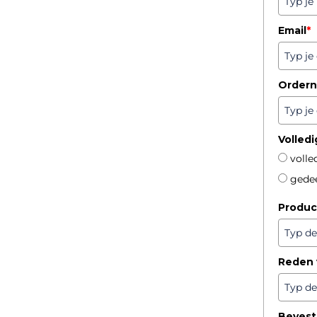
Email
*
Order
Volledi
volle
gedee
Produc
Reden 
Bevest