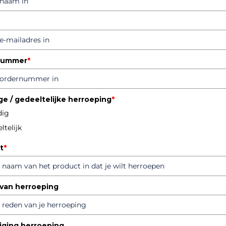
nummer
*
ge / gedeeltelijke herroeping
*
dig
ltelijk
t
*
van herroeping
iging herroeping