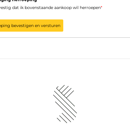
vestig dat ik bovenstaande aankoop wil herroepen
*
ping bevestigen en versturen